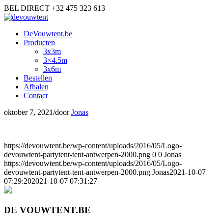
BEL DIRECT +32 475 323 613
DeVouwtent.be
Producten
3x3m
3×4.5m
3x6m
Bestellen
Afhalen
Contact
oktober 7, 2021
/
door
Jonas
https://devouwtent.be/wp-content/uploads/2016/05/Logo-
devouwtent-partytent-tent-antwerpen-2000.png
0
0
Jonas
https://devouwtent.be/wp-content/uploads/2016/05/Logo-
devouwtent-partytent-tent-antwerpen-2000.png
Jonas
2021-10-07
07:29:20
2021-10-07 07:31:27
DE VOUWTENT.BE